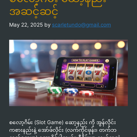
အဆင့်ဆင့်
May 22, 2025
by
scarletundo@gmail.com
စလော့ဂိမ်း (Slot Game) ဆော့နည်း ကို အွန်လိုင်း
ကစားနည်းနဲ့ အော်ဖ်လိုင်း (လက်ကိုင်ဖုန်း၊ တက်ဘ