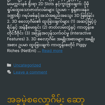
မ်းမက္ကင်းနစ် ရိုးရာ 2D Slots နှင့်ကွာခြားချက်: ပိုမို
ရှုပ်ထွေးသောဇာတ်လမ်းများ (ဥပမာ – စွန့်စားခန်း၊
ဒဏ္ဍာရီ) ဂရပ်ဖစ်နှင့်အသံအရည်အသွေး 3D ဖြစ်ခြင်း
2. 3D စလော့ဂိမ်း၏ ထူးခြားချက်များ (1) အဆင့်မြင့်ပုံ
ရိပ်နှင့် အန်နီမေးရှင်း (2) ဇာတ်လမ်းတွဲနှင့် ကာတွန်းစ
တိုင်ဒီဇိုင်း (3) အပြန်အလှန်သက်ဝင်မှု (Interactive
Features) 3. 3D စလော့ဂိမ်း အမျိုးအစားများ အမျိုး
အစား ဥပမာ ထူးခြားချက် ကာတွန်းစတိုင် Piggy
Riches (NetEnt) …
Read more
Categories
Uncategorized
Leave a comment
အခမဲ့စလော့ဂိမ်း ဆော့