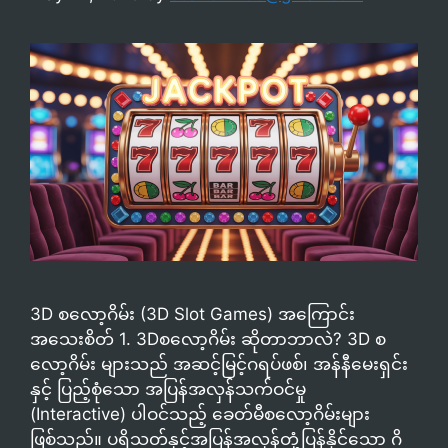
3D စလော့ဂိမ်း (3D Slot Games) အကြောင်း
အသေးစိတ် 1. 3Dစလော့ဂိမ်း ဆိုတာဘာလဲ? 3D စ
လော့ဂိမ်း များသည် အဆင့်မြင့်ဂရပ်ဖစ်၊ အန်နီမေးရှင်း
နှင့် ပြည့်စုံသော အပြန်အလှန်သက်ဝင်မှု
(Interactive) ပါဝင်သည့် ခေတ်မီစလော့ဂိမ်းများ
ဖြစ်သည်။ ပရိသတ်နှင့်အပြန်အလှန်တုံ့ပြန်နိုင်သော ဂိ