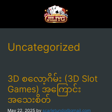
Skip
to
content
Uncategorized
3D စလော့ဂိမ်း (3D Slot
Games) အကြောင်း
အသေးစိတ်
May 22, 2025
by
scarletundo@gmail.com