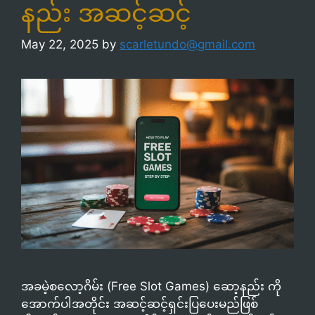
နည်း အဆင့်ဆင့်
May 22, 2025
by
scarletundo@gmail.com
အခမဲ့စလော့ဂိမ်း (Free Slot Games) ဆော့နည်း ကို
အောက်ပါအတိုင်း အဆင့်ဆင့်ရှင်းပြပေးမည်ဖြစ်