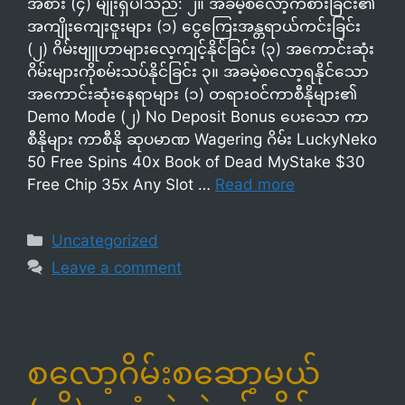
အစား (၄) မျိုးရှိပါသည်: ၂။ အခမဲ့စလော့ကစားခြင်း၏
အကျိုးကျေးဇူးများ (၁) ငွေကြေးအန္တရာယ်ကင်းခြင်း
(၂) ဂိမ်းဗျူဟာများလေ့ကျင့်နိုင်ခြင်း (၃) အကောင်းဆုံး
ဂိမ်းများကိုစမ်းသပ်နိုင်ခြင်း ၃။ အခမဲ့စလော့ရနိုင်သော
အကောင်းဆုံးနေရာများ (၁) တရားဝင်ကာစီနိုများ၏
Demo Mode (၂) No Deposit Bonus ပေးသော ကာ
စီနိုများ ကာစီနို ဆုပမာဏ Wagering ဂိမ်း LuckyNeko
50 Free Spins 40x Book of Dead MyStake $30
Free Chip 35x Any Slot …
Read more
Categories
Uncategorized
Leave a comment
စလော့ဂိမ်းစဆော့မယ်