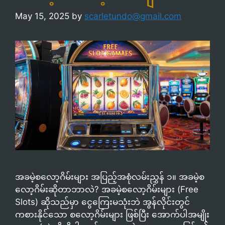
May 15, 2025
by
scarletundo@gmail.com
အခမဲ့စလော့ဂိမ်းများ အပြည့်အစုံလမ်းညွှန် ၁။ အခမဲ့စ
လော့ဂိမ်းဆိုတာဘာလဲ? အခမဲ့စလော့ဂိမ်းများ (Free
Slots) ဆိုသည်မှာ ငွေကြေးမသုံးဘဲ အွန်လိုင်းတွင်
ကစားနိုင်သော စလော့ဂိမ်းများ ဖြစ်ပြီး အောက်ပါအမျိုး